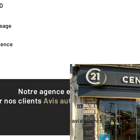
0
ssage
agence
Notre agence est notée
9,5/10
r nos clients
Avis authentifiés par Qualite
Voir tous les avis clients