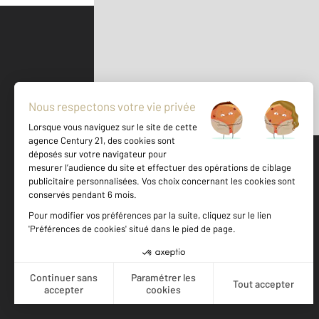
Parlons de vous, parlons biens
500 m
©
Mappy
Votre agence est notée
Achat
Location
Vente
Gestion
9,5
/
10
9,5/10