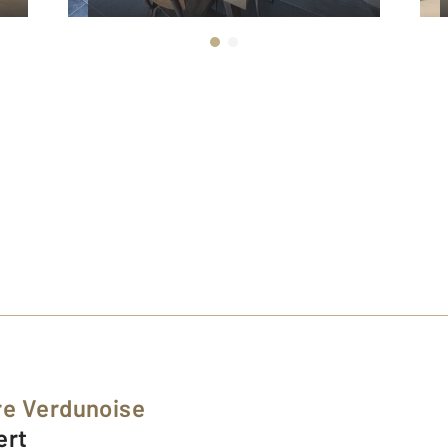
re Verdunoise
ert