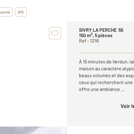
usivité
DPE
SIVRY LA PERCHE 55
2
150 m
, 5 pièces
Ref : 1216
À 15 minutes de Verdun, l
maison au caractère atypi
beaux volumes et des espa
ceux qui recherchent une m
offre une ambiance ...
Voir 