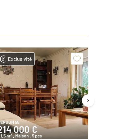
Exclusivité
Exclusivit
ERDUN 55
DUGNY SUR MEU
214 000 €
192 600
2
2
11,5 m
, Maison
, 5 pcs
241,4 m
, Maiso