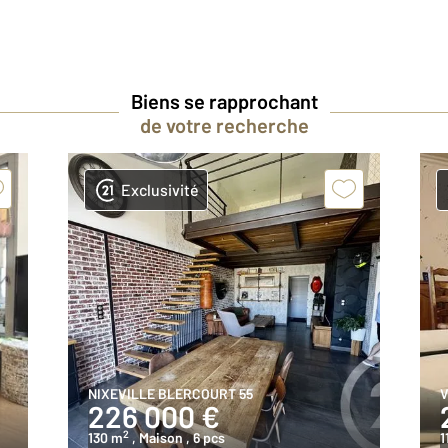
Biens se rapprochant
de votre recherche
Exclusivité
NIXEVILLE BLERCOURT 55
V
226 000 €
2
130 m
, Maison
, 6 pcs
1