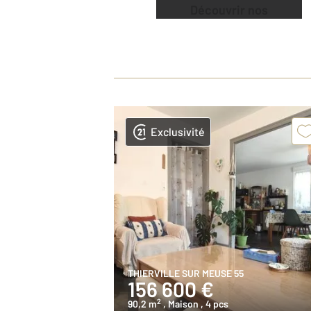
Découvrir nos
offres
Exclusivité
THIERVILLE SUR MEUSE 55
156 600 €
2
90,2 m
, Maison
, 4 pcs